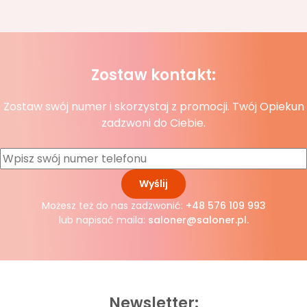
Zostaw kontakt:
Zostaw swój numer i skorzystaj z promocji. Twój Opiekun
zadzwoni do Ciebie.
Możesz też do nas zadzwonić:
+48 576 109 993
lub napisać maila:
saloner@saloner.pl
.
Newsletter: