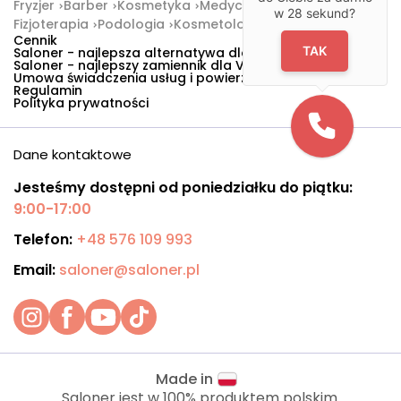
Fryzjer
Barber
Kosmetyka
Medycyna estetyczna
w
28
sekund?
Fizjoterapia
Podologia
Kosmetologia
SPA i masaże
Cennik
TAK
Saloner - najlepsza alternatywa dla Booksy
Saloner - najlepszy zamiennik dla Versum
Umowa świadczenia usług i powierzenia danych
Regulamin
Polityka prywatności
Dane kontaktowe
Jesteśmy dostępni od poniedziałku do piątku:
9:00-17:00
Telefon:
+48 576 109 993
Email:
saloner@saloner.pl
Made in
Saloner jest w 100% produktem polskim.