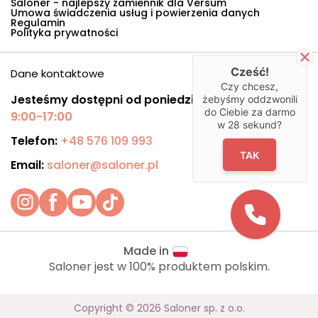
Saloner - najlepszy zamiennik dla Versum
Umowa świadczenia usług i powierzenia danych
Regulamin
Polityka prywatności
Cześć!
Dane kontaktowe
Czy chcesz,
Jesteśmy dostępni od poniedziałku do piątku:
żebyśmy oddzwonili
do Ciebie za darmo
9:00-17:00
w
28
sekund?
Telefon:
+48 576 109 993
TAK
Email:
saloner@saloner.pl
Made in
Saloner jest w 100% produktem polskim.
Copyright © 2026 Saloner sp. z o.o.