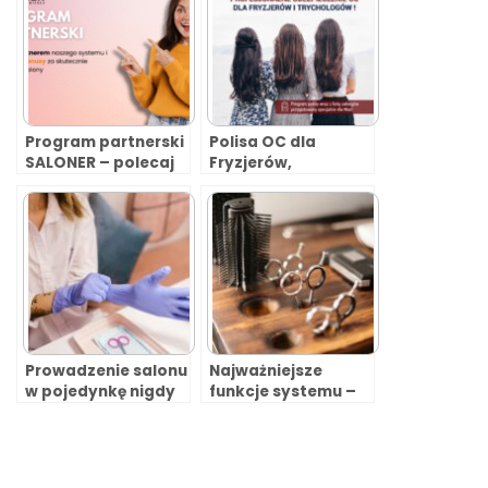
Program partnerski
Polisa OC dla
SALONER – polecaj
Fryzjerów,
i zarabiaj!
Barberów
i Trychologów.
Czy warto?
Prowadzenie salonu
Najważniejsze
w pojedynkę nigdy
funkcje systemu –
nie było
czego potrzebuje
wygodniejsze
Twój biznes?