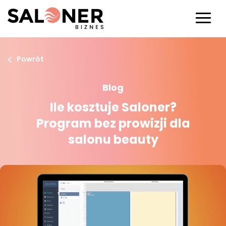
Powrót
Blog
Ile kosztuje Saloner?
Program bez prowizji dla
salonu beauty