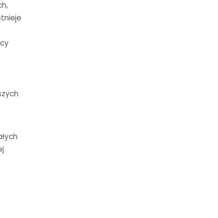
ch,
tnieje
icy
szych
ałych
ej