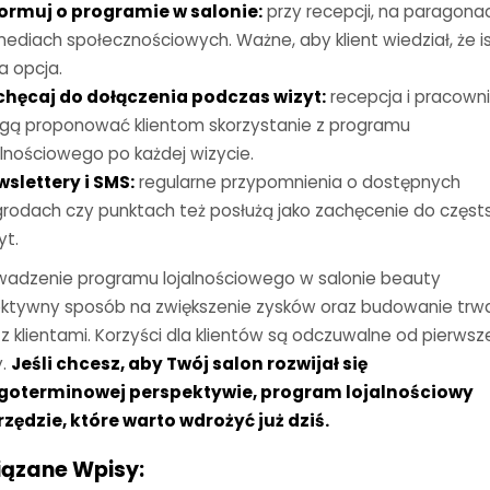
formuj o programie w salonie
:
przy recepcji, na paragona
ediach społecznościowych. Ważne, aby klient wiedział, że is
a opcja.
chęcaj do dołączenia podczas wizyt
:
recepcja i pracown
ą proponować klientom skorzystanie z programu
alnościowego po każdej wizycie.
slettery i SMS
:
regularne przypomnienia o dostępnych
rodach czy punktach też posłużą jako zachęcenie do częst
yt.
adzenie programu lojalnościowego w salonie beauty
ektywny sposób na zwiększenie zysków oraz budowanie trw
i z klientami. Korzyści dla klientów są odczuwalne od pierwsz
y.
Jeśli chcesz, aby Twój salon rozwijał się
goterminowej perspektywie, program lojalnościowy
rzędzie, które warto wdrożyć już dziś.
ązane Wpisy: