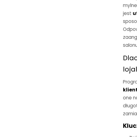
mylne
jest
u
sposo
Odpow
zaang
salonu
Dla
loja
Progr
klien
one na
długot
zamias
Kluc