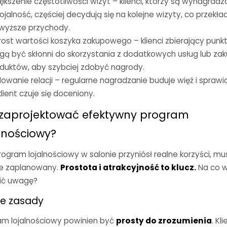
ększenie częstotliwości wizyt –
k
lienci, którzy są wynagradz
lojalność, częściej decydują się na kolejne wizyty, co przekła
wyższe przychody.
ost wartości koszyka zakupowego –
k
lienci zbierający punk
ą być skłonni do skorzystania z dodatkowych usług lub za
duktów, aby szybciej zdobyć nagrody.
owanie relacji –
regularne nagradzanie buduje więź i sprawia
klient czuje się doceniony.
 zaprojektować efektywny program
lnościowy?
ogram lojalnościowy w salonie przyniósł realne korzyści, mu
e zaplanowany.
P
rostota i atrakcyjność to klucz
.
Na co 
ić uwagę?
e zasady
am lojalnościowy powinien być
prosty do zrozumienia
. Kli