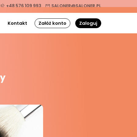
+48 576 109 993
SALONER@SALONER.PL
g
Kontakt
Załóż konto
Zaloguj
zy