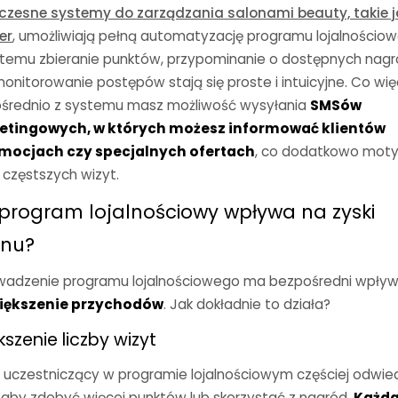
zesne systemy do zarządzania salonami beauty, takie j
er
, umożliwiają pełną
automatyzację programu lojalnościo
i temu zbieranie punktów, przypominanie o dostępnych nag
onitorowanie postępów stają się proste i intuicyjne. Co wię
średnio z systemu masz możliwość wysyłania
SMSów
etingowych, w których możesz informować klientów
mocjach czy specjalnych ofertach
, co dodatkowo mot
 częstszych wizyt.
program lojalnościowy wpływa na zyski
onu?
adzenie programu lojalnościowego ma bezpośredni wpły
iększenie przychodów
. Jak dokładnie to działa?
kszenie liczby wizyt
ci uczestniczący w programie lojalnościowym częściej odwie
, aby zdobyć więcej punktów lub skorzystać z nagród.
Każd