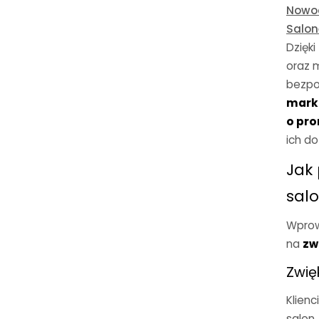
Nowoc
Salon
Dzięk
oraz m
bezpo
mark
o pro
ich do
Jak 
sal
Wprow
na
zw
Zwię
Klien
salon