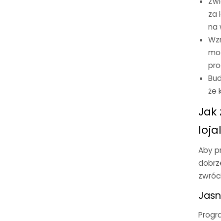
Zwi
za 
na 
Wzr
mog
pro
Bud
że 
Jak
loja
Aby pr
dobrz
zwróc
Jasn
P
rogr