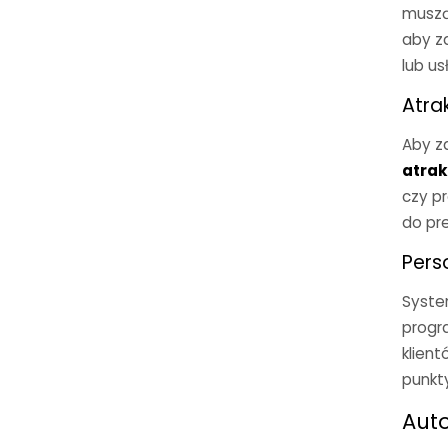
muszą
aby z
lub usł
Atra
Aby z
atrak
czy p
do pre
Pers
Syste
progra
klien
punkt
Aut