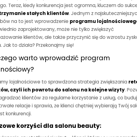
go. Teraz, kiedy konkurencja jest ogromna, kluczem do sukc
trzymanie stałych klientów
. Jednym z najskuteczniejszy
bów na to jest wprowadzenie
programu lojalnościoweg
iednio zaprojektowany, może nie tylko zwiększyć
ażowanie klientów, ale także przyczynić się do wzrostu zys
. Jak to działa? Przekonajmy się!
czego warto wprowadzić program
lnościowy?
amy lojalnościowe to sprawdzona strategia zwiększania
ret
tów
, czyli ich powrotu do salonu na kolejne wizyty
. Poz
gradzać klientów za regularne korzystanie z usług, co budu
rwałe relacje i sprawia, że klienci chętniej wybierają Twój sa
t konkurencji.
zowe korzyści dla salonu beauty: