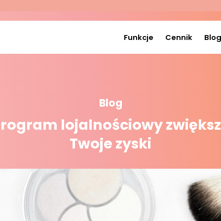
Funkcje
Cennik
Blo
Blog
rogram lojalnościowy zwięks
Twoje zyski