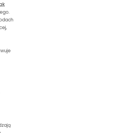
ak
wego
.
rodach
cej,
ywuje
w
dzają
a