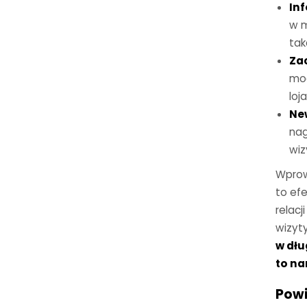
In
w m
tak
Za
mog
loj
New
nag
wiz
Wprow
to ef
relacj
wizyt
w dłu
to na
Powi