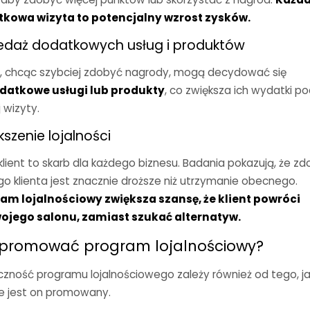
kowa wizyta to potencjalny wzrost zysków.
edaż dodatkowych usług i produktów
ci, chcąc szybciej zdobyć nagrody, mogą decydować się
datkowe usługi lub produkty
, co zwiększa ich wydatki p
 wizyty.
kszenie lojalności
klient to skarb dla każdego biznesu. Badania pokazują, że z
o klienta jest znacznie droższe niż utrzymanie obecnego.
am lojalnościowy zwiększa szansę, że klient powróci
ojego salonu, zamiast szukać alternatyw.
 promować program lojalnościowy?
czność programu lojalnościowego zależy również od tego, j
e jest on promowany.