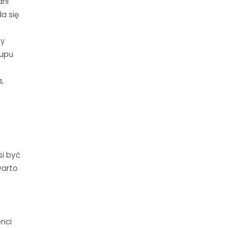
ani
da się
ty
kupu
,
si być
warto
enci