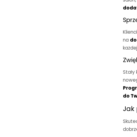
dodat
Sprz
Klien
na
do
każdej
Zwię
Stały 
noweg
Progr
do Tw
Jak
Skute
dobrz