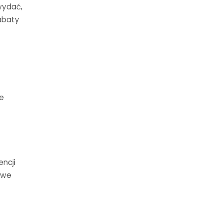
wydać,
abaty
e
encji
owe