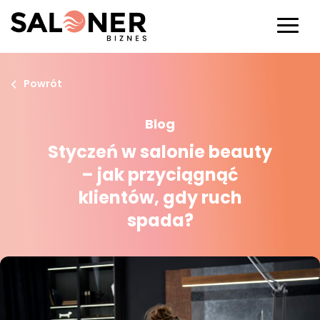
Powrót
Blog
Styczeń w salonie beauty
– jak przyciągnąć
klientów, gdy ruch
spada?