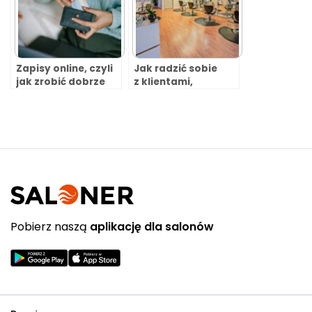
Zapisy online, czyli
Jak radzić sobie
jak zrobić dobrze
z klientami,
zabieganemu
którzy nie przychodzą
klientowi
na umówione
wizyty?
Pobierz naszą
aplikację dla salonów