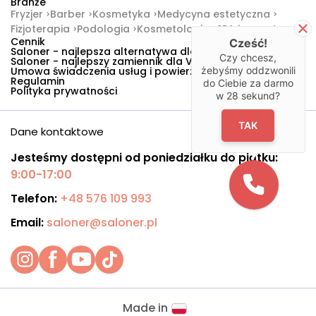
Branże
Fryzjer
Barber
Kosmetyka
Medycyna estetyczna
Fizjoterapia
Podologia
Kosmetologia
SPA i masaże
Cennik
Cześć!
Saloner - najlepsza alternatywa dla Booksy
Czy chcesz,
Saloner - najlepszy zamiennik dla Versum
Umowa świadczenia usług i powierzenia danych
żebyśmy oddzwonili
Regulamin
do Ciebie za darmo
Polityka prywatności
w
28
sekund?
TAK
Dane kontaktowe
Jesteśmy dostępni od poniedziałku do piątku:
9:00-17:00
Telefon:
+48 576 109 993
Email:
saloner@saloner.pl
Made in