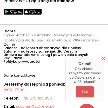
Pobierz naszą
aplikację dla salonów
Branże
Fryzjer
Barber
Kosmetyka
Medycyna estetyczna
Fizjoterapia
Podologia
Kosmetologia
SPA i masaże
Cennik
Saloner - najlepsza alternatywa dla Booksy
Saloner - najlepszy zamiennik dla Versum
Umowa świadczenia usług i powierzenia danych
Regulamin
Polityka prywatności
Cześć!
Czy chcesz,
żebyśmy oddzwonili
Dane kontaktowe
do Ciebie za darmo
w
28
sekund?
Jesteśmy dostępni od poniedziałku do piątku:
9:00-17:00
TAK
Telefon:
+48 576 109 993
Email:
saloner@saloner.pl