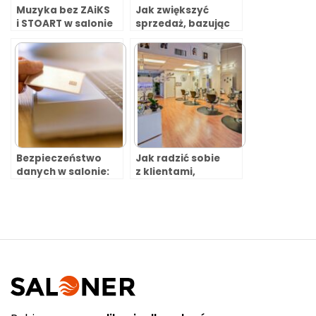
Muzyka bez ZAiKS
Jak zwiększyć
i STOART w salonie
sprzedaż, bazując
i lokalu usługowym
na istniejących
– czy to możliwe?
klientach?
Bezpieczeństwo
Jak radzić sobie
danych w salonie:
z klientami,
jak chronić dane
którzy nie przychodzą
klientów?
na umówione
wizyty?