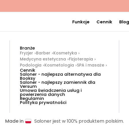
Funkcje
Cennik
Blo
Branże
Fryzjer
Barber
Kosmetyka
Medycyna estetyczna
Fizjoterapia
Podologia
Kosmetologia
SPA i masaże
Cennik
Saloner - najlepsza alternatywa dla
Booksy
Saloner - najlepszy zamiennik dla
Versum
Umowa świadczenia usług i
powierzenia danych
Regulamin
Polityka prywatności
Made in
Saloner jest w 100% produktem polskim.