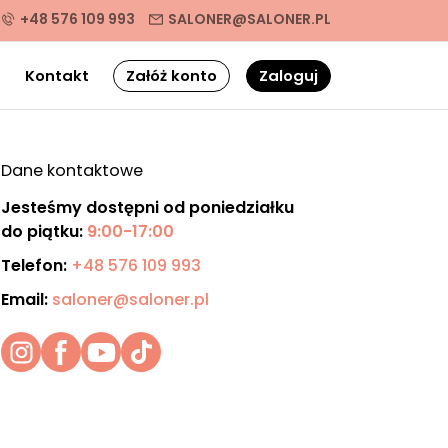
+48 576 109 993
SALONER@SALONER.PL
g
Kontakt
Załóż konto
Zaloguj
Dane kontaktowe
Jesteśmy dostępni od poniedziałku
do piątku:
9:00-17:00
Telefon:
+48 576 109 993
Email:
saloner@saloner.pl