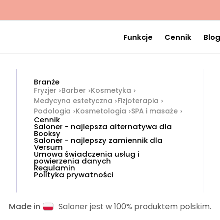
Funkcje
Cennik
Blo
Branże
Fryzjer
Barber
Kosmetyka
Medycyna estetyczna
Fizjoterapia
Podologia
Kosmetologia
SPA i masaże
Cennik
Saloner - najlepsza alternatywa dla
Booksy
Saloner - najlepszy zamiennik dla
Versum
Umowa świadczenia usług i
powierzenia danych
Regulamin
Polityka prywatności
Made in
Saloner jest w 100% produktem polskim.