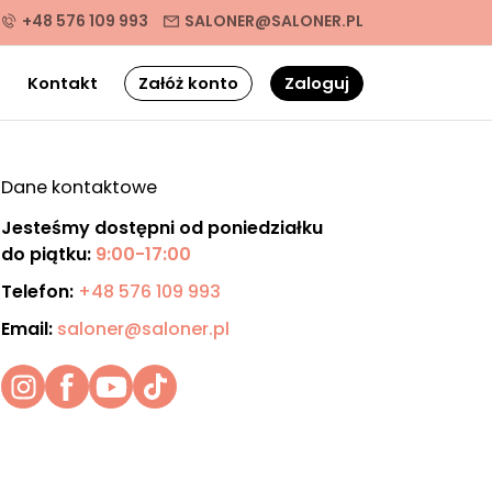
+48 576 109 993
SALONER@SALONER.PL
g
Kontakt
Załóż konto
Zaloguj
Dane kontaktowe
Jesteśmy dostępni od poniedziałku
do piątku:
9:00-17:00
Telefon:
+48 576 109 993
Email:
saloner@saloner.pl