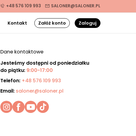
+48 576 109 993
SALONER@SALONER.PL
g
Kontakt
Załóż konto
Zaloguj
Dane kontaktowe
Jesteśmy dostępni od poniedziałku
do piątku:
9:00-17:00
Telefon:
+48 576 109 993
Email:
saloner@saloner.pl