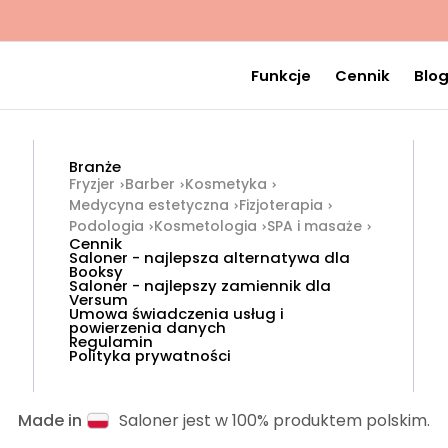
Funkcje
Cennik
Blo
Branże
Fryzjer
Barber
Kosmetyka
Medycyna estetyczna
Fizjoterapia
Podologia
Kosmetologia
SPA i masaże
Cennik
Saloner - najlepsza alternatywa dla
Booksy
Saloner - najlepszy zamiennik dla
Versum
Umowa świadczenia usług i
powierzenia danych
Regulamin
Polityka prywatności
Made in
Saloner jest w 100% produktem polskim.