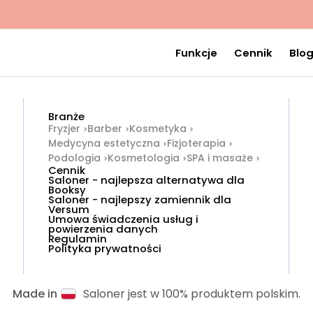
Funkcje
Cennik
Blo
Branże
Fryzjer
Barber
Kosmetyka
Medycyna estetyczna
Fizjoterapia
Podologia
Kosmetologia
SPA i masaże
Cennik
Saloner - najlepsza alternatywa dla
Booksy
Saloner - najlepszy zamiennik dla
Versum
Umowa świadczenia usług i
powierzenia danych
Regulamin
Polityka prywatności
Made in
Saloner jest w 100% produktem polskim.