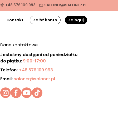
+48 576 109 993
SALONER@SALONER.PL
g
Kontakt
Załóż konto
Zaloguj
Dane kontaktowe
Jesteśmy dostępni od poniedziałku
do piątku:
9:00-17:00
Telefon:
+48 576 109 993
Email:
saloner@saloner.pl