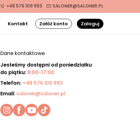
+48 576 109 993
SALONER@SALONER.PL
g
Kontakt
Załóż konto
Zaloguj
Dane kontaktowe
Jesteśmy dostępni od poniedziałku
do piątku:
9:00-17:00
Telefon:
+48 576 109 993
Email:
saloner@saloner.pl