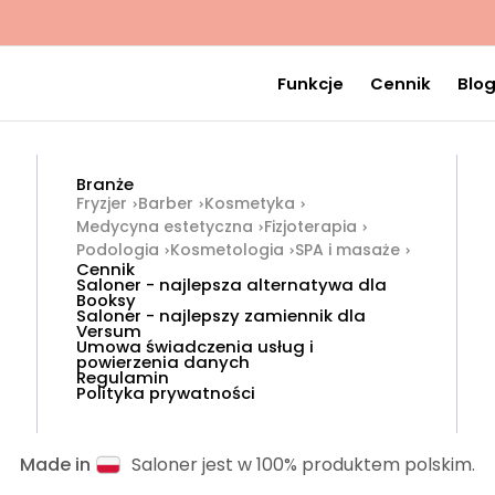
Funkcje
Cennik
Blo
Branże
Fryzjer
Barber
Kosmetyka
Medycyna estetyczna
Fizjoterapia
Podologia
Kosmetologia
SPA i masaże
Cennik
Saloner - najlepsza alternatywa dla
Booksy
Saloner - najlepszy zamiennik dla
Versum
Umowa świadczenia usług i
powierzenia danych
Regulamin
Polityka prywatności
Made in
Saloner jest w 100% produktem polskim.