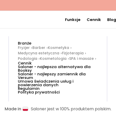
Funkcje
Cennik
Blo
Branże
Fryzjer
Barber
Kosmetyka
Medycyna estetyczna
Fizjoterapia
Podologia
Kosmetologia
SPA i masaże
Cennik
Saloner - najlepsza alternatywa dla
Booksy
Saloner - najlepszy zamiennik dla
Versum
Umowa świadczenia usług i
powierzenia danych
Regulamin
Polityka prywatności
Made in
Saloner jest w 100% produktem polskim.