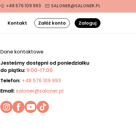
+48 576 109 993
SALONER@SALONER.PL
g
Kontakt
Załóż konto
Zaloguj
Dane kontaktowe
Jesteśmy dostępni od poniedziałku
do piątku:
9:00-17:00
Telefon:
+48 576 109 993
Email:
saloner@saloner.pl