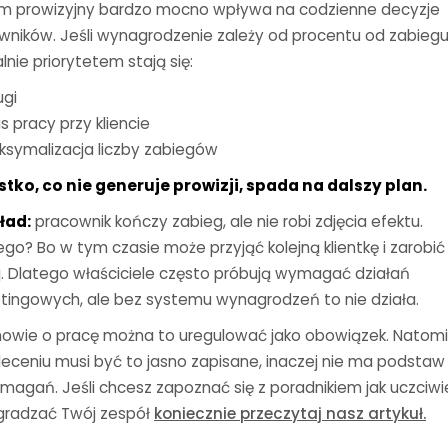
m prowizyjny bardzo mocno wpływa na codzienne decyzje
wników. Jeśli wynagrodzenie zależy od procentu od zabiegu
lnie priorytetem stają się:
ugi
s pracy przy kliencie
symalizacja liczby zabiegów
tko, co nie generuje prowizji, spada na dalszy plan.
ład:
pracownik kończy zabieg, ale nie robi zdjęcia efektu.
go? Bo w tym czasie może przyjąć kolejną klientkę i zarobić
j. Dlatego właściciele często próbują wymagać działań
tingowych, ale bez systemu wynagrodzeń to nie działa.
owie o pracę można to uregulować jako obowiązek. Natom
zleceniu musi być to jasno zapisane, inaczej nie ma podstaw
magań. Jeśli chcesz zapoznać się z poradnikiem jak uczciwi
radzać Twój zespół
koniecznie przeczytaj nasz artykuł.