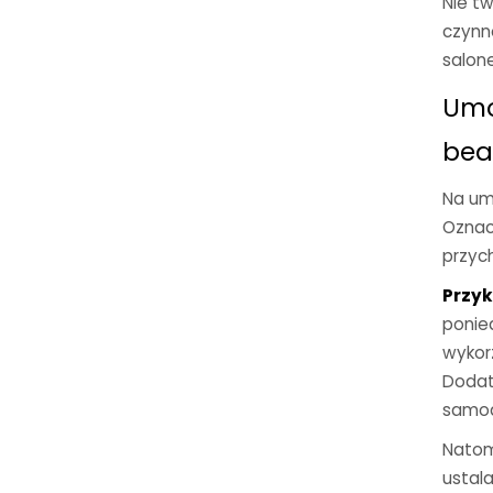
Nie t
czynno
salon
Umo
beau
Na um
Oznacz
przych
Przyk
ponie
wykor
Dodatk
samodz
Natom
ustal