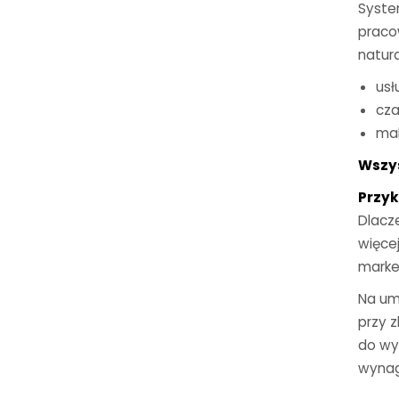
Syste
praco
natura
usł
cza
mak
Wszys
Przyk
Dlacze
więce
marke
Na um
przy 
do wy
wynag