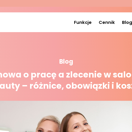
Funkcje
Cennik
Blo
Blog
owa o pracę a zlecenie w salo
auty – różnice, obowiązki i kos