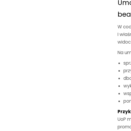
Umo
bea
W codz
I właś
widoc
Na um
spr
prz
dba
wyk
wsp
pom
Przyk
UoP m
promo