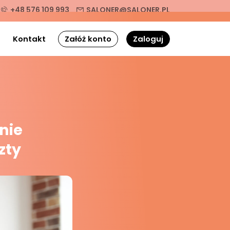
+48 576 109 993
SALONER@SALONER.PL
g
Kontakt
Załóż konto
Zaloguj
nie
zty