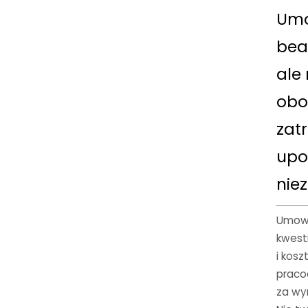
Umo
bea
ale 
obo
zatr
upo
nie
Umowa
kwest
i kos
praco
za wy