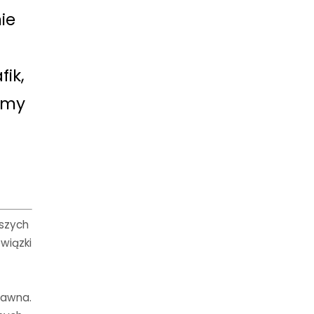
ie
fik,
ormy
jszych
wiązki
rawna.