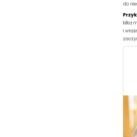
do nie
Przyk
kilka 
I właś
zaczy