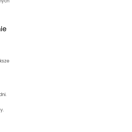
onych
ie
ększe
ni.
y.