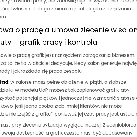
worzy stosunku pracy, ale zobowiązuje do wykonania określ
ści. I właśnie dlatego zmienia się cała logika zarządzania
em.
wa o pracę a umowa zlecenie w salon
ty – grafik pracy i kontrola
owie o pracę grafik jest narzędziem zarządzania biznesem.
a to, że to właściciel decyduje, kiedy salon generuje najwi
ody i jak rozkłada się praca zespołu.
ład
: w salonie masz pełne obłożenie w piątki, a słabsze
działki. W modelu UoP możesz tak zaplanować grafik, aby
zystać potencjał piątków i jednocześnie wzmocnić słabsze d
owo, jeśli jedna osoba zrobi mniej klientów, nie może
ielnie „zejść z grafiku”, ponieważ jej czas pracy jest ustalon
iast przy zleceniu sytuacja wygląda inaczej. Zleceniobiorca
a swoją dostępność, a grafik często musi być dopasowany