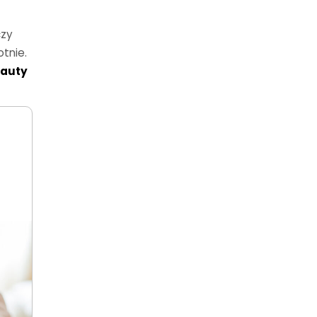
czy
otnie.
eauty