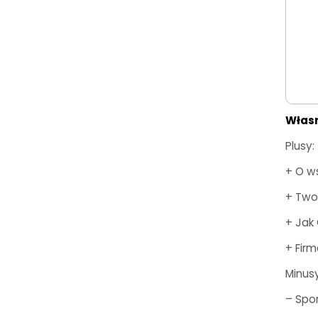
Włas
Plusy:
+ O w
+ Two
+ Jak 
+ Firm
Minusy
– Spor