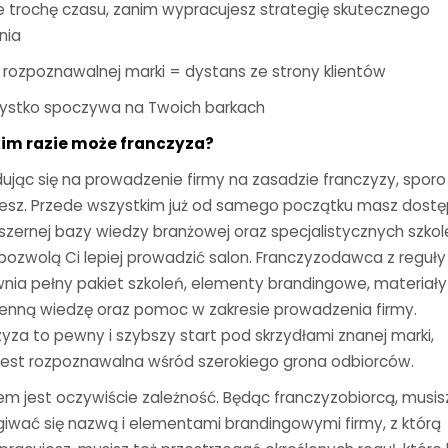
ie trochę czasu, zanim wypracujesz strategię skutecznego
nia
k rozpoznawalnej marki = dystans ze strony klientów
ystko spoczywa na Twoich barkach
im razie może franczyza?
ując się na prowadzenie firmy na zasadzie franczyzy, sporo
jesz. Przede wszystkim już od samego początku masz dostę
szernej bazy wiedzy branżowej oraz specjalistycznych szkol
 pozwolą Ci lepiej prowadzić salon. Franczyzodawca z reguły
nia pełny pakiet szkoleń, elementy brandingowe, materiały
cenną wiedzę oraz pomoc w zakresie prowadzenia firmy.
yza to pewny i szybszy start pod skrzydłami znanej marki,
 jest rozpoznawalna wśród szerokiego grona odbiorców.
em jest oczywiście zależność. Będąc franczyzobiorcą, musis
giwać się nazwą i elementami brandingowymi firmy, z którą