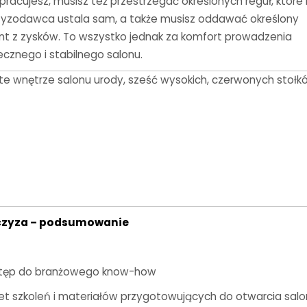
racujesz, musisz też przestrzegać określonych reguł, które
zyzodawca ustala sam, a także musisz oddawać określony
nt z zysków. To wszystko jednak za komfort prowadzenia
ecznego i stabilnego salonu.
czyza – podsumowanie
tęp do branżowego know-how
iet szkoleń i materiałów przygotowujących do otwarcia sal