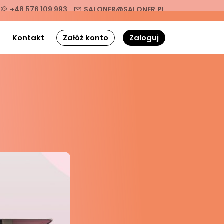
+48 576 109 993
SALONER@SALONER.PL
g
Kontakt
Załóż konto
Zaloguj