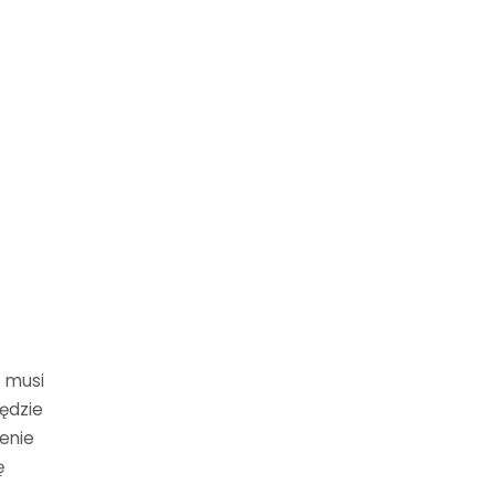
e musi
będzie
zenie
ę