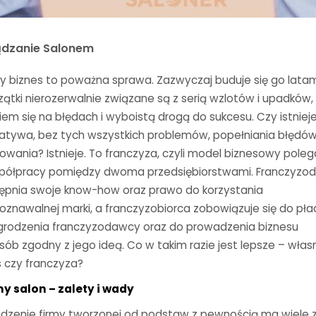
ądzanie Salonem
y biznes to poważna sprawa. Zazwyczaj buduje się go latam
ątki nierozerwalnie związane są z serią wzlotów i upadków,
em się na błędach i wyboistą drogą do sukcesu. Czy istniej
natywa, bez tych wszystkich problemów, popełniania błędó
kowania? Istnieje. To franczyza, czyli model biznesowy pole
półpracy pomiędzy dwoma przedsiębiorstwami. Franczyzo
ępnia swoje know-how oraz prawo do korzystania
poznawalnej marki, a franczyzobiorca zobowiązuje się do pła
rodzenia franczyzodawcy oraz do prowadzenia biznesu
sób zgodny z jego ideą. Co w takim razie jest lepsze – włas
s czy franczyza?
y salon – zalety i wady
dzenie firmy tworzonej od podstaw z pewnością ma wiele z