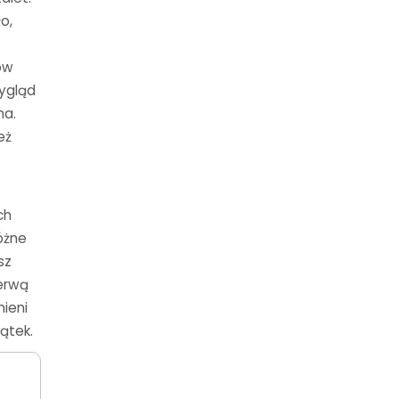
o,
ów
wygląd
na.
eż
ch
óżne
sz
zerwą
ieni
ątek.