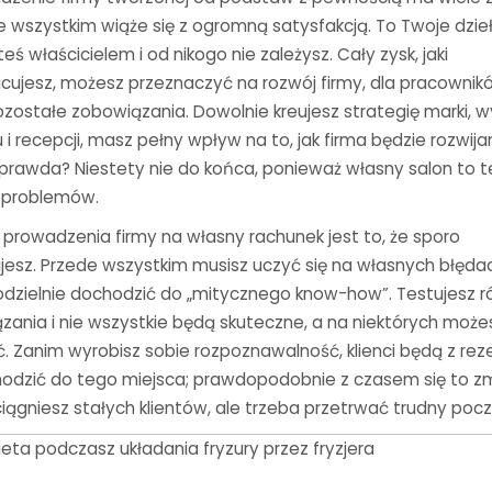
e wszystkim wiąże się z ogromną satysfakcją. To Twoje dzieł
teś właścicielem i od nikogo nie zależysz. Cały zysk, jaki
cujesz, możesz przeznaczyć na rozwój firmy, dla pracownik
ozostałe zobowiązania. Dowolnie kreujesz strategię marki, 
 i recepcji, masz pełny wpływ na to, jak firma będzie rozwija
, prawda? Niestety nie do końca, ponieważ własny salon to t
 problemów.
prowadzenia firmy na własny rachunek jest to, że sporo
ujesz. Przede wszystkim musisz uczyć się na własnych błęda
odzielnie dochodzić do „mitycznego know-how”. Testujesz r
ązania i nie wszystkie będą skuteczne, a na niektórych może
ć. Zanim wyrobisz sobie rozpoznawalność, klienci będą z re
odzić do tego miejsca; prawdopodobnie z czasem się to zm
ciągniesz stałych klientów, ale trzeba przetrwać trudny pocz