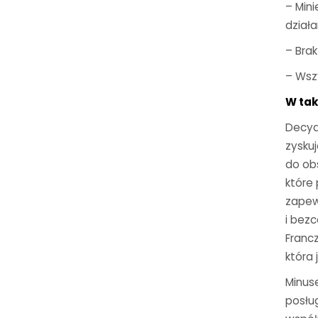
– Min
działa
– Bra
– Wsz
W tak
Decyd
zysku
do ob
które
zapew
i bez
Francz
która
Minus
posłu