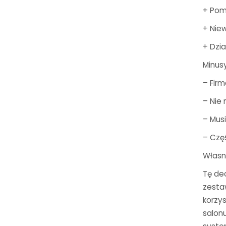
+ Pom
+ Niew
+ Dzi
Minusy
– Firm
– Nie
– Mus
– Czę
Własn
Tę de
zestaw
korzys
salonu