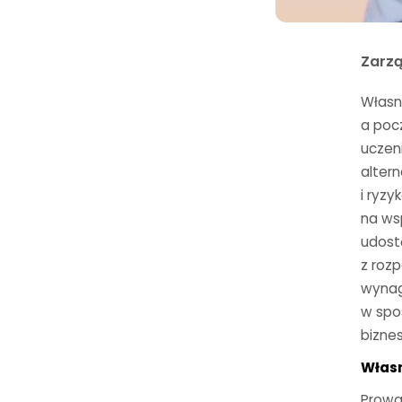
Zarz
Własn
a pocz
uczeni
alter
i ryzy
na ws
udost
z roz
wynag
w spo
bizne
Własn
Prowa