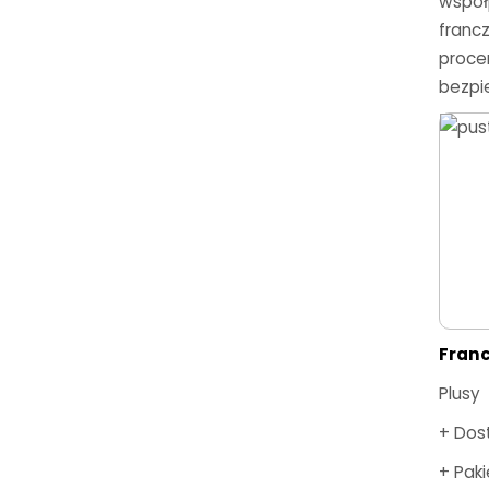
współp
franc
proce
bezpi
Fran
Plusy
+ Dos
+ Pak