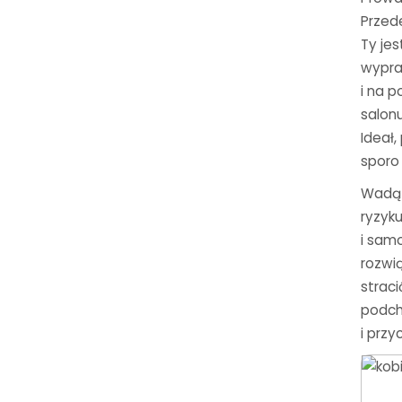
Przed
Ty jes
wypra
i na p
salonu
Ideał
sporo
Wadą 
ryzyk
i sam
rozwi
straci
podch
i przy