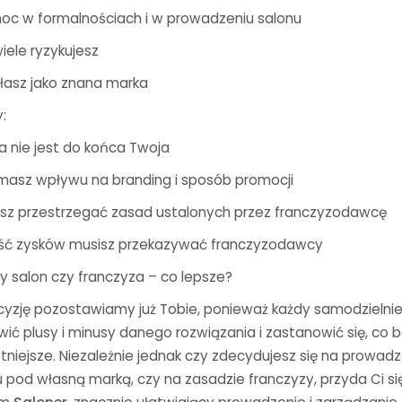
oc w formalnościach i w prowadzeniu salonu
iele ryzykujesz
ałasz jako znana marka
:
a nie jest do końca Twoja
 masz wpływu na branding i sposób promocji
isz przestrzegać zasad ustalonych przez franczyzodawcę
ść zysków musisz przekazywać franczyzodawcy
y salon czy franczyza – co lepsze?
cyzję pozostawiamy już Tobie, ponieważ każdy samodzielni
ić plusy i minusy danego rozwiązania i zastanowić się, co 
tniejsze. Niezależnie jednak czy zdecydujesz się na prowad
 pod własną marką, czy na zasadzie franczyzy, przyda Ci si