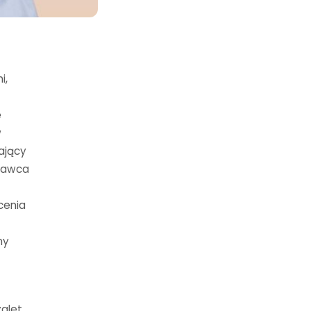
i,
e
w
gający
dawca
cenia
ny
alet.