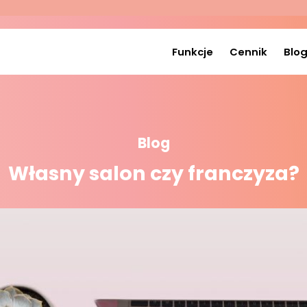
Funkcje
Cennik
Blo
Blog
Własny salon czy franczyza?