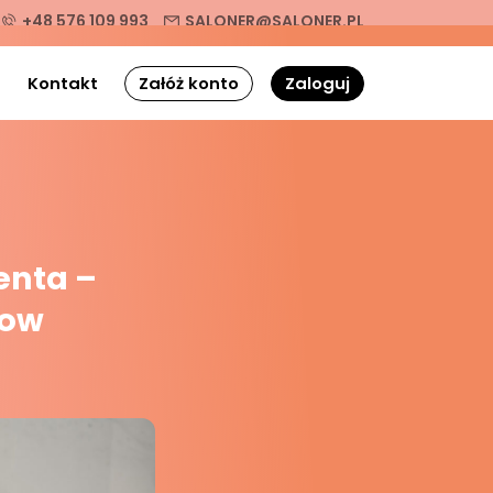
+48 576 109 993
SALONER@SALONER.PL
g
Kontakt
Załóż konto
Zaloguj
enta –
how