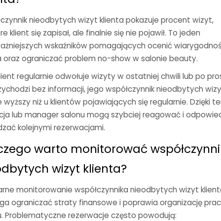
czynnik nieodbytych wizyt klienta pokazuje procent wizyt,
re klient się zapisał, ale finalnie się nie pojawił. To jeden
ważniejszych wskaźników pomagających ocenić wiarygodno
ta oraz ograniczać problem no-show w salonie beauty.
klient regularnie odwołuje wizyty w ostatniej chwili lub po pro
zychodzi bez informacji, jego współczynnik nieodbytych wiz
 wyższy niż u klientów pojawiających się regularnie. Dzięki 
cja lub manager salonu mogą szybciej reagować i odpowie
dzać kolejnymi rezerwacjami.
czego warto monitorować współczynni
odbytych wizyt klienta?
arne monitorowanie współczynnika nieodbytych wizyt klien
a ograniczać straty finansowe i poprawia organizację pra
u. Problematyczne rezerwacje często powodują: