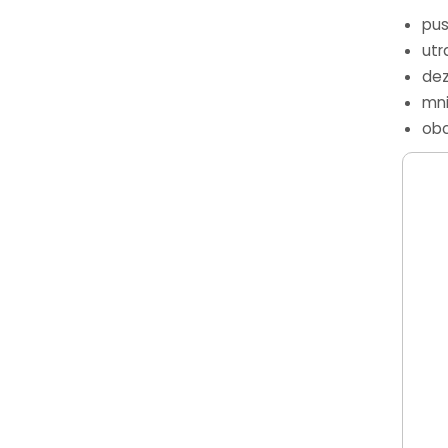
pus
utr
dez
mni
obc