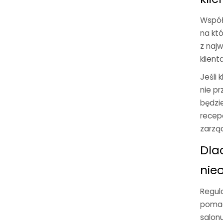
Współ
na któ
z naj
klien
Jeśli 
nie pr
będzie
recep
zarzą
Dla
nie
Regul
pomag
salon