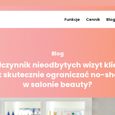
Funkcje
Cennik
Blo
Blog
czynnik nieodbytych wizyt kli
k skutecznie ograniczać no-s
w salonie beauty?