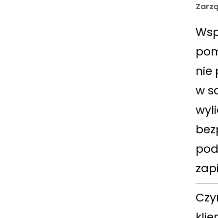
Zarz
Wsp
pom
nie
w s
wyl
bez
pod
zapi
Czy
klie