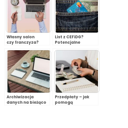
Własny salon
List z CEFiDG?
czy franczyza?
Potencjalne
wyłudzenie –
Uważaj to nie jest
CEIDG. Nie płać!
Archiwizacja
Przedpłaty – jak
danych na bieżąco
pomogą
w Salonerze
Ci zmniejszyć ilość
nieodwołanych
wizyt