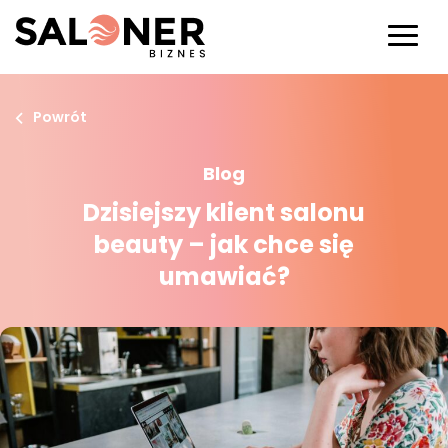
Powrót
Blog
Dzisiejszy klient salonu
beauty – jak chce się
umawiać?