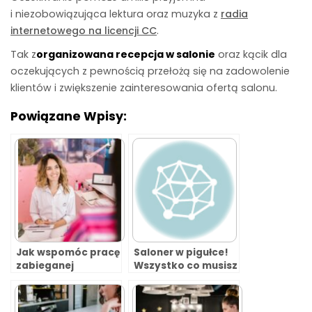
i niezobowiązująca lektura oraz muzyka z
radia
internetowego na licencji CC
.
Tak z
organizowana recepcja w salonie
oraz kącik dla
oczekujących z pewnością przełożą się na zadowolenie
klientów i zwiększenie zainteresowania ofertą salonu.
Powiązane Wpisy:
Jak wspomóc pracę
Saloner w pigułce!
zabieganej
Wszystko co musisz
recepcji?
wiedzieć
o systemie.