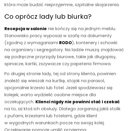
która może budzić nieprzyjemne, szpitalne skojarzenia.
Co oprócz lady lub biurka?
Recepcja w salonie
nie kończy się na jednym meblu.
Stanowisko pracy wyposaż w szafę na dokumenty
(zgodną z wymaganiami
RODO
), kontenery i schowki
na organizery i segregatory. Na ladzie muszą znajdować
się podręczne przyrządy biurowe, takie jak długopisy,
spinacze, kartki, zszywacze czy papeteria firmowa.
Po drugiej stronie lady, tej od strony klienta, powinien
znaleźć się wieszak na kurtkę, stojak na parasol,
opcjonalnie krzesło lub fotel. Jeżeli spodziewasz się
kolejek, warto wydzielić osobne miejsce dla
oczekujących.
Klienci nigdy nie powinni stać i czekać
na to, aż ktoś ich obsłuży. Dlatego zorganizuj jakiś stolik
z pufami, krzesłami lub fotelami, gdzie klient
w wygodnych warunkach pocze na swoją kolej.
Oczekiwanie pomoże umilić przyjemna