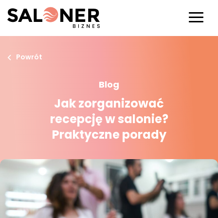
Powrót
Blog
Jak zorganizować
recepcję w salonie?
Praktyczne porady