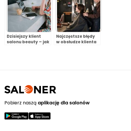
Dzisiejszy klient
Najczęstsze błędy
salonu beauty – jak
w obsłudze klienta
chce się umawiać?
w salonach beauty
i jak ich unikać
Pobierz naszą
aplikację dla salonów