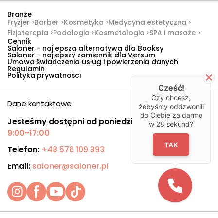
Branże
Fryzjer
Barber
Kosmetyka
Medycyna estetyczna
Fizjoterapia
Podologia
Kosmetologia
SPA i masaże
Cennik
Saloner - najlepsza alternatywa dla Booksy
Saloner - najlepszy zamiennik dla Versum
Umowa świadczenia usług i powierzenia danych
Regulamin
Polityka prywatności
Cześć!
Czy chcesz,
Dane kontaktowe
żebyśmy oddzwonili
do Ciebie za darmo
Jesteśmy dostępni od poniedziałku do piątku:
w
28
sekund?
9:00-17:00
TAK
Telefon:
+48 576 109 993
Email:
saloner@saloner.pl