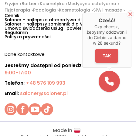
Fryzjer
Barber
Kosmetyka
Medycyna estetyczna
Fizjoterapia
Podologia
Kosmetologia
SPA i masaże
Cennik
Saloner - najlepsza alternatywa dla Booksy
Cześć!
Saloner - najlepszy zamiennik dla Versum
Czy chcesz,
Umowa świadczenia usług i powierzenia danych
żebyśmy oddzwonili
Regulamin
Polityka prywatności
do Ciebie za darmo
w
28
sekund?
Dane kontaktowe
TAK
Jesteśmy dostępni od poniedziałku do piątku:
9:00-17:00
Telefon:
+48 576 109 993
Email:
saloner@saloner.pl
Made in