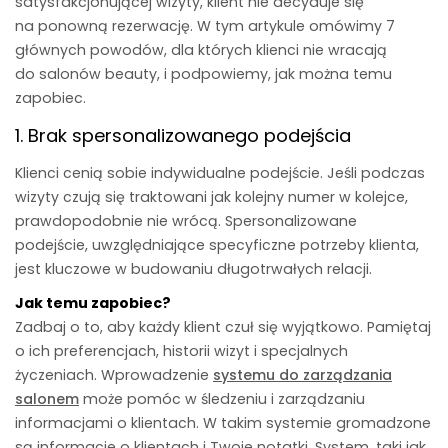
satysfakcjonującej wizyty, klient nie decyduje się
na ponowną rezerwację. W tym artykule omówimy 7
głównych powodów, dla których klienci nie wracają
do salonów beauty, i podpowiemy, jak można temu
zapobiec.
1. Brak spersonalizowanego podejścia
Klienci cenią sobie indywidualne podejście. Jeśli podczas
wizyty czują się traktowani jak kolejny numer w kolejce,
prawdopodobnie nie wrócą. Spersonalizowane
podejście, uwzględniające specyficzne potrzeby klienta,
jest kluczowe w budowaniu długotrwałych relacji.
Jak temu zapobiec?
Zadbaj o to, aby każdy klient czuł się wyjątkowo. Pamiętaj
o ich preferencjach, historii wizyt i specjalnych
życzeniach. Wprowadzenie
systemu do zarządzania
salonem
może pomóc w śledzeniu i zarządzaniu
informacjami o klientach. W takim systemie gromadzone
są informacje o klientach i Twoje notatki. System, taki jak