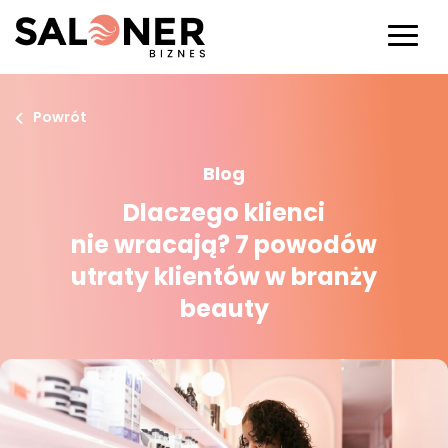
Powrót
Blog
Dlaczego klienci
nie wracają? 7 powodów
utraty klientów w branży
beauty