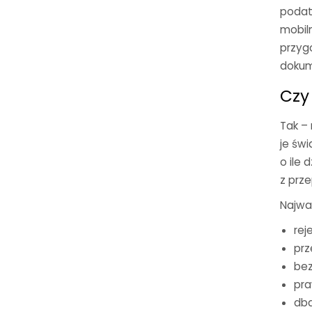
podat
mobil
przyg
dokum
Czy
Tak –
je świ
o ile
z prze
Najważ
rej
prz
bez
pra
dba