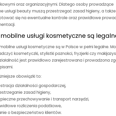
kowymi oraz organizacyjnymi. Dlatego osoby prowadzące
ne usługi beauty muszą przestrzegać zasad higieny, a także
otować się na ewentualne kontrole oraz prawidłowe prowa
entacji.
 mobilne usługi kosmetyczne są legaln
 mobilne usługi kosmetyczne są w Polsce w pełni legalne. M
adczyć kosmetyczki, stylistki paznokci, fryzjerki czy makijażyst
 działalność jest prawidłowo zarejestrowana i prowadzona z
pisami.
niejsze obowiązki to:
estracja działalności gospodarczej,
estrzeganie zasad higieny,
pieczne przechowywanie i transport narzędzi,
widłowe rozliczenia podatkowe,
nie o bezpieczeństwo klientów.