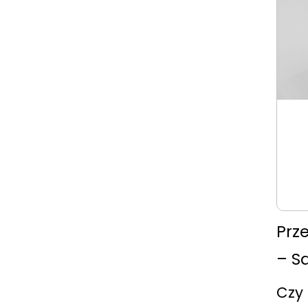
Prz
– S
Czy