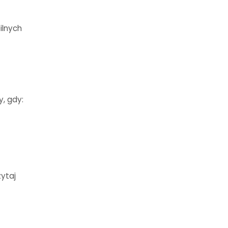
ilnych
, gdy:
zytaj