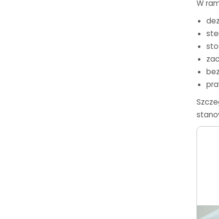
W ram
dez
ste
sto
zac
bez
pr
Szcze
stano