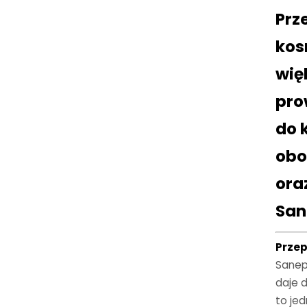
Prz
kos
wię
pro
do k
obo
ora
San
Przep
Sanep
daje 
to je