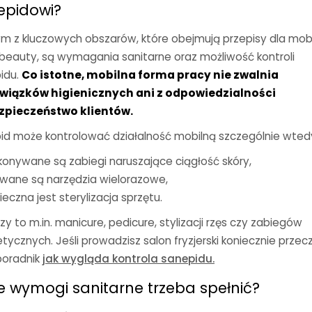
epidowi?
m z kluczowych obszarów, które obejmują przepisy dla mob
 beauty, są wymagania sanitarne oraz możliwość kontroli
idu.
Co istotne, mobilna forma pracy nie zwalnia
wiązków higienicznych ani z odpowiedzialności
zpieczeństwo klientów.
id może kontrolować działalność mobilną szczególnie wtedy
onywane są zabiegi naruszające ciągłość skóry,
wane są narzędzia wielorazowe,
ieczna jest sterylizacja sprzętu.
y to m.in. manicure, pedicure, stylizacji rzęs czy zabiegów
ycznych. Jeśli prowadzisz salon fryzjerski koniecznie przec
poradnik
jak wygląda kontrola sanepidu.
e wymogi sanitarne trzeba spełnić?