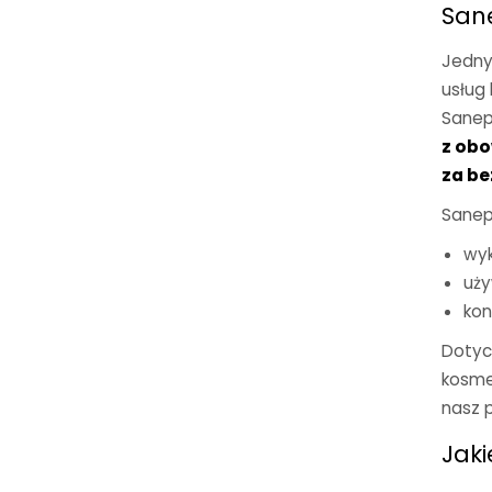
San
Jedny
usług
Sanep
z obo
za be
Sanep
wyk
uży
kon
Dotycz
kosmet
nasz 
Jaki