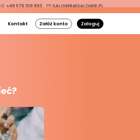
+48 576 109 993
SALONER@SALONER.PL
g
Kontakt
Załóż konto
Zaloguj
ieć?