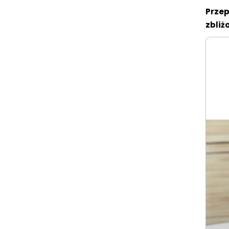
Przep
zbliż